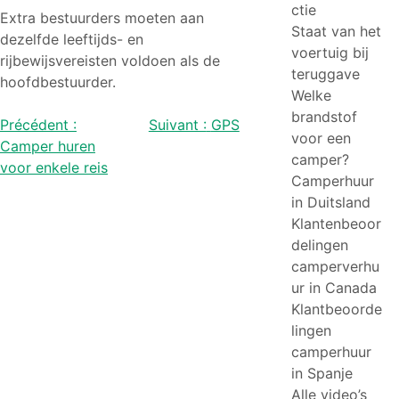
ctie
Extra bestuurders moeten aan
Staat van het
dezelfde leeftijds- en
voertuig bij
rijbewijsvereisten voldoen als de
teruggave
hoofdbestuurder.
Welke
brandstof
Bericht
Précédent :
Suivant :
GPS
voor een
Camper huren
navigatie
camper?
voor enkele reis
Camperhuur
in Duitsland
Klantenbeoor
delingen
camperverhu
ur in Canada
Klantbeoorde
lingen
camperhuur
in Spanje
Alle video’s