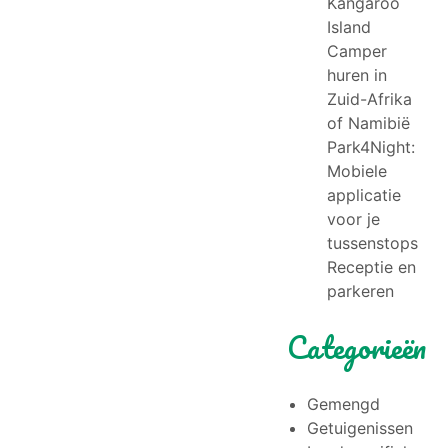
Kangaroo
Island
Camper
huren in
Zuid-Afrika
of Namibië
Park4Night:
Mobiele
applicatie
voor je
tussenstops
Receptie en
parkeren
Categorieën
Gemengd
Getuigenissen