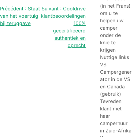
(in het Frans)
Bericht
Précédent :
Staat
Suivant :
Cooldrive
om u te
van het voertuig
klantbeoordelingen
navigatie
helpen uw
bij teruggave
100%
camper
gecertificeerd
onder de
authentiek en
knie te
oprecht
krijgen
Nuttige links
VS
Campergener
ator in de VS
en Canada
(gebruik)
Tevreden
klant met
haar
camperhuur
in Zuid-Afrika