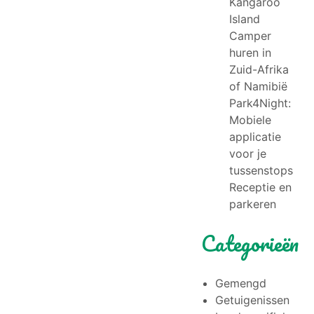
Kangaroo
Island
Camper
huren in
Zuid-Afrika
of Namibië
Park4Night:
Mobiele
applicatie
voor je
tussenstops
Receptie en
parkeren
Categorieën
Gemengd
Getuigenissen