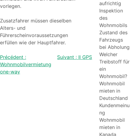
aufrichtig
vorlegen.
Inspektion
des
Zusatzfahrer müssen dieselben
Wohnmobils
Alters- und
Zustand des
Führerscheinvoraussetzungen
Fahrzeugs
erfüllen wie der Hauptfahrer.
bei Abholung
Welcher
Beitragsnavigation
Précédent :
Suivant :
Il GPS
Treibstoff für
Wohnmobilvermietung
ein
one-way
Wohnmobil?
Wohnmobil
mieten in
Deutschland
Kundenmeinu
ng
Wohnmobil
mieten in
Kanada