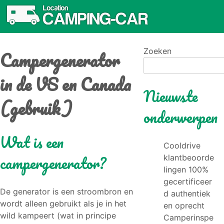
Campergenerator
Zoeken
in de VS en Canada
Nieuwste
(gebruik)
onderwerpen
Wat is een
Cooldrive
campergenerator?
klantbeoorde
lingen 100%
gecertificeer
De generator is een stroombron en
d authentiek
wordt alleen gebruikt als je in het
en oprecht
wild kampeert (wat in principe
Camperinspe