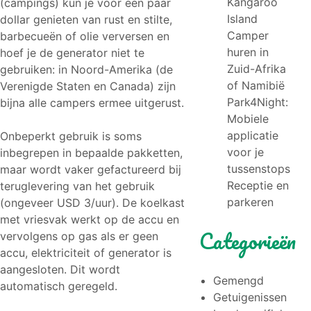
Kangaroo
(campings) kun je voor een paar
Island
dollar genieten van rust en stilte,
Camper
barbecueën of olie verversen en
huren in
hoef je de generator niet te
Zuid-Afrika
gebruiken: in Noord-Amerika (de
of Namibië
Verenigde Staten en Canada) zijn
Park4Night:
bijna alle campers ermee uitgerust.
Mobiele
applicatie
Onbeperkt gebruik is soms
voor je
inbegrepen in bepaalde pakketten,
tussenstops
maar wordt vaker gefactureerd bij
Receptie en
teruglevering van het gebruik
parkeren
(ongeveer USD 3/uur). De koelkast
met vriesvak werkt op de accu en
Categorieën
vervolgens op gas als er geen
accu, elektriciteit of generator is
aangesloten. Dit wordt
Gemengd
automatisch geregeld.
Getuigenissen