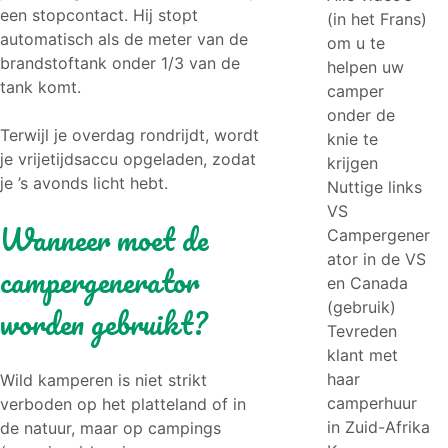
een stopcontact. Hij stopt
(in het Frans)
automatisch als de meter van de
om u te
brandstoftank onder 1/3 van de
helpen uw
tank komt.
camper
onder de
Terwijl je overdag rondrijdt, wordt
knie te
je vrijetijdsaccu opgeladen, zodat
krijgen
je ’s avonds licht hebt.
Nuttige links
VS
Wanneer moet de
Campergener
ator in de VS
campergenerator
en Canada
(gebruik)
worden gebruikt?
Tevreden
klant met
haar
Wild kamperen is niet strikt
camperhuur
verboden op het platteland of in
in Zuid-Afrika
de natuur, maar op campings