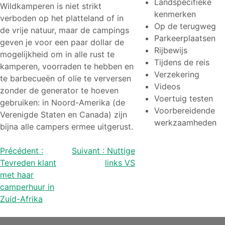
Landspecifieke
Wildkamperen is niet strikt
kenmerken
verboden op het platteland of in
Op de terugweg
de vrije natuur, maar de campings
Parkeerplaatsen
geven je voor een paar dollar de
Rijbewijs
mogelijkheid om in alle rust te
Tijdens de reis
kamperen, voorraden te hebben en
Verzekering
te barbecueën of olie te verversen
Videos
zonder de generator te hoeven
Voertuig testen
gebruiken: in Noord-Amerika (de
Voorbereidende
Verenigde Staten en Canada) zijn
werkzaamheden
bijna alle campers ermee uitgerust.
Bericht
Précédent :
Suivant :
Nuttige
Tevreden klant
links VS
navigatie
met haar
camperhuur in
Zuid-Afrika