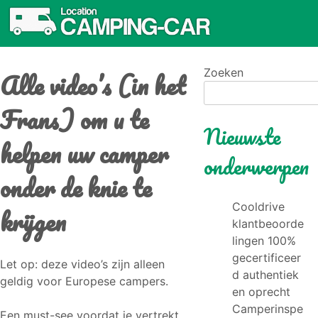
Alle video’s (in het
Zoeken
Frans) om u te
Nieuwste
helpen uw camper
onderwerpen
onder de knie te
Cooldrive
krijgen
klantbeoorde
lingen 100%
gecertificeer
Let op: deze video’s zijn alleen
d authentiek
geldig voor Europese campers.
en oprecht
Camperinspe
Een must-see voordat je vertrekt