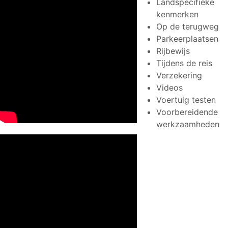
Landspecifieke
kenmerken
Op de terugweg
Parkeerplaatsen
Rijbewijs
Tijdens de reis
Verzekering
Videos
Voertuig testen
Voorbereidende
werkzaamheden