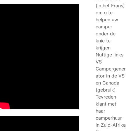
(in het Frans)
om u te
helpen uw
camper
onder de
knie te
krijgen
Nuttige links
VS
Campergener
ator in de VS
en Canada
(gebruik)
Tevreden
klant met
haar
camperhuur
in Zuid-Afrika