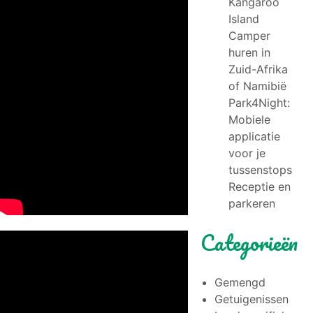
Kangaroo
Island
Camper
huren in
Zuid-Afrika
of Namibië
Park4Night:
Mobiele
applicatie
voor je
tussenstops
Receptie en
parkeren
Categorieën
Gemengd
Getuigenissen