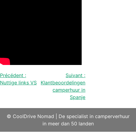
Bericht
Précédent :
Suivant :
Nuttige links VS
Klantbeoordelingen
navigatie
camperhuur in
Spanje
© CoolDrive Nomad
|
De specialist in camperverhuur
in meer dan 50 landen