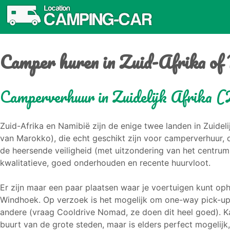
Camper huren in Zuid-Afrika of
Camperverhuur in Zuidelijk Afrika 
Zuid-Afrika en Namibië zijn de enige twee landen in Zuidelij
van Marokko), die echt geschikt zijn voor camperverhuur, 
de heersende veiligheid (met uitzondering van het centru
kwalitatieve, goed onderhouden en recente huurvloot.
Er zijn maar een paar plaatsen waar je voertuigen kunt o
Windhoek. Op verzoek is het mogelijk om one-way pick-ups
andere (vraag Cooldrive Nomad, ze doen dit heel goed). Kam
buurt van de grote steden, maar is elders perfect mogeli