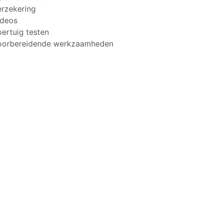
erzekering
ideos
ertuig testen
oorbereidende werkzaamheden