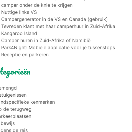
camper onder de knie te krijgen
Nuttige links VS
Campergenerator in de VS en Canada (gebruik)
Tevreden klant met haar camperhuur in Zuid-Afrika
Kangaroo Island
Camper huren in Zuid-Afrika of Namibië
Park4Night: Mobiele applicatie voor je tussenstops
Receptie en parkeren
tegorieën
emengd
etuigenissen
andspecifieke kenmerken
p de terugweg
arkeerplaatsen
jbewijs
jdens de reis