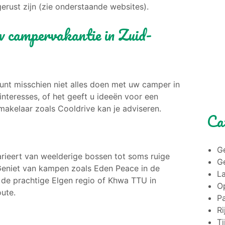
erust zijn (zie onderstaande websites).
uw campervakantie in Zuid-
 kunt misschien niet alles doen met uw camper in
nteresses, of het geeft u ideeën voor een
akelaar zoals Cooldrive kan je adviseren.
Ca
G
arieert van weelderige bossen tot soms ruige
G
 Geniet van kampen zoals Eden Peace in de
L
 de prachtige Elgen regio of Khwa TTU in
O
oute.
P
Ri
Ti