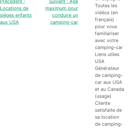
Navigation
Précédent :
Suivant :
Age
Toutes les
Locations de
maximum pour
de
vidéos (en
sièges enfants
conduire un
français)
aux USA
camping-car
l’article
pour vous
familiariser
avec votre
camping-car
Liens utiles
USA
Générateur
de camping-
car aux USA
et au Canada
(usage)
Cliente
satisfaite de
sa location
de camping-