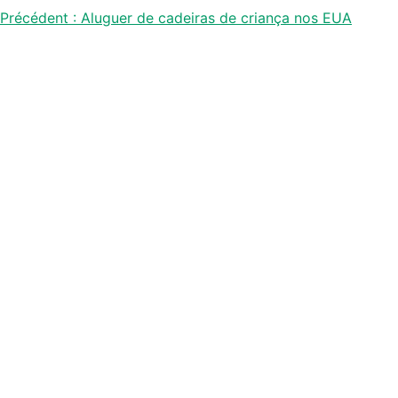
Navegação
Précédent :
Aluguer de cadeiras de criança nos EUA
de
artigos