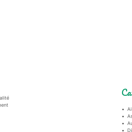
Ca
alité
ment
A
A
Au
D