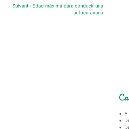
Suivant :
Edad máxima para conducir una
autocaravana
Ca
A 
D
Du