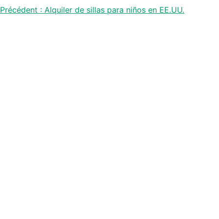
Navegación
Précédent :
Alquiler de sillas para niños en EE.UU.
de
entradas