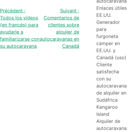
autocaravana
Enlaces útiles
Navegación
Précédent :
Suivant :
EE.UU.
Todos los vídeos
Comentarios de
de
Generador
(en francés) para
clientes sobre
para
ayudarle a
alquiler de
entradas
furgoneta
familiarizarse con
autocaravanas en
camper en
su autocaravana
Canadá
EE.UU. y
Canadá (uso)
Cliente
satisfecha
con su
autocaravana
de alquiler en
Sudáfrica
Kangaroo
Island
Alquiler de
autocaravana