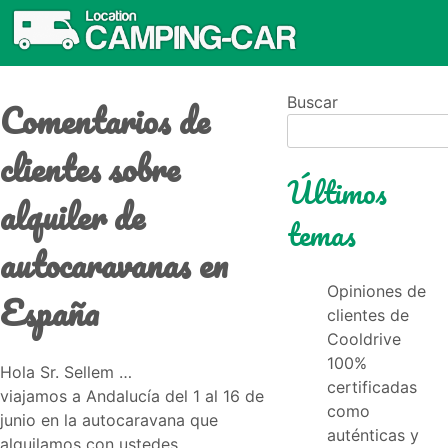
Comentarios de
Buscar
clientes sobre
Últimos
alquiler de
temas
autocaravanas en
Opiniones de
España
clientes de
Cooldrive
100%
Hola Sr. Sellem …
certificadas
viajamos a Andalucía del 1 al 16 de
como
junio en la autocaravana que
auténticas y
alquilamos con ustedes….