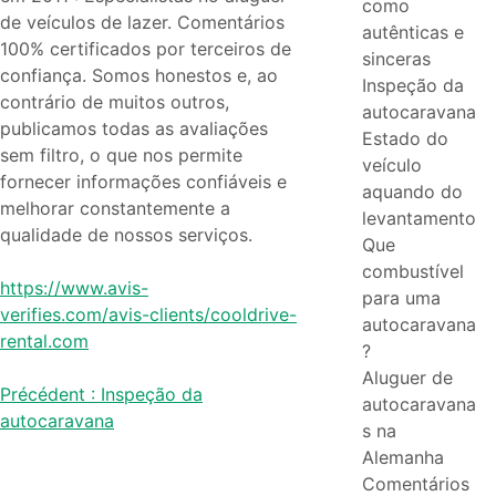
como
de veículos de lazer. Comentários
autênticas e
100% certificados por terceiros de
sinceras
confiança. Somos honestos e, ao
Inspeção da
contrário de muitos outros,
autocaravana
publicamos todas as avaliações
Estado do
sem filtro, o que nos permite
veículo
fornecer informações confiáveis e
aquando do
melhorar constantemente a
levantamento
qualidade de nossos serviços.
Que
combustível
https://www.avis-
para uma
verifies.com/avis-clients/cooldrive-
autocaravana
rental.com
?
Aluguer de
Navegação
Précédent :
Inspeção da
autocaravana
autocaravana
s na
de
Alemanha
artigos
Comentários