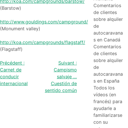
http://koa.com/campgrounds/barstow/
Comentarios
(Barstow)
de clientes
sobre alquiler
http://www.gouldings.com/campground/
de
(Monument valley)
autocaravana
s en Canadá
http://koa.com/campgrounds/flagstaff/
Comentarios
(Flagstaff)
de clientes
sobre alquiler
Navegación
Précédent :
Suivant :
de
Carnet de
Campismo
de
autocaravana
conducir
salvaje …
s en España
internacional
Cuestión de
entradas
Todos los
sentido común
vídeos (en
francés) para
ayudarle a
familiarizarse
con su