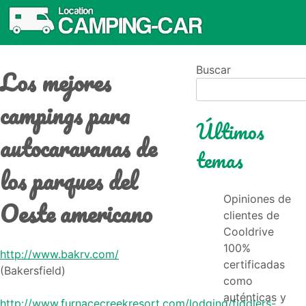
Los mejores
Buscar
campings para
Últimos
autocaravanas de
temas
los parques del
Opiniones de
Oeste americano
clientes de
Cooldrive
100%
http://www.bakrv.com/
certificadas
(Bakersfield)
como
auténticas y
http://www.furnacecreekresort.com/lodging/fiddlers-