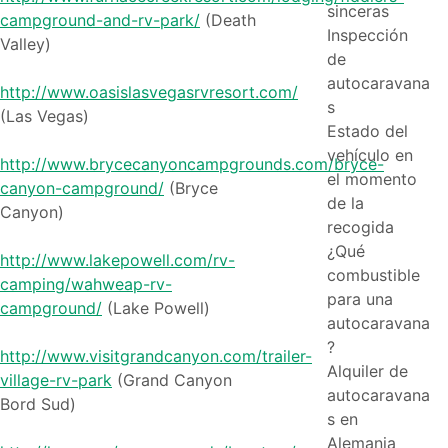
sinceras
campground-and-rv-park/
(Death
Inspección
Valley)
de
autocaravana
http://www.oasislasvegasrvresort.com/
s
(Las Vegas)
Estado del
vehículo en
http://www.brycecanyoncampgrounds.com/bryce-
el momento
canyon-campground/
(Bryce
de la
Canyon)
recogida
¿Qué
http://www.lakepowell.com/rv-
combustible
camping/wahweap-rv-
para una
campground/
(Lake Powell)
autocaravana
?
http://www.visitgrandcanyon.com/trailer-
Alquiler de
village-rv-park
(Grand Canyon
autocaravana
Bord Sud)
s en
Alemania