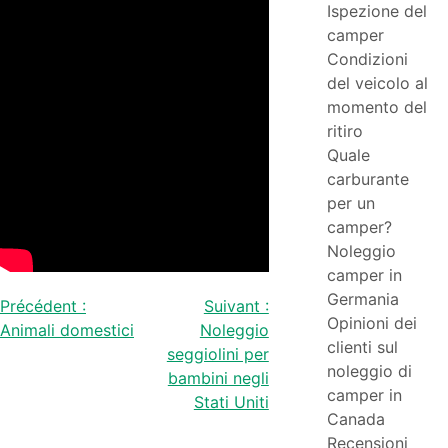
Ispezione del
camper
Condizioni
del veicolo al
momento del
ritiro
Quale
carburante
per un
camper?
Noleggio
camper in
Navigazione
Germania
Précédent :
Suivant :
Opinioni dei
Animali domestici
Noleggio
articoli
clienti sul
seggiolini per
noleggio di
bambini negli
camper in
Stati Uniti
Canada
Recensioni