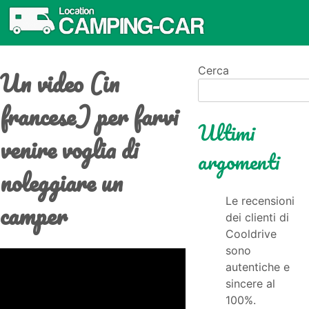
Un video (in
Cerca
francese) per farvi
Ultimi
venire voglia di
argomenti
noleggiare un
Le recensioni
camper
dei clienti di
Cooldrive
sono
autentiche e
sincere al
100%.