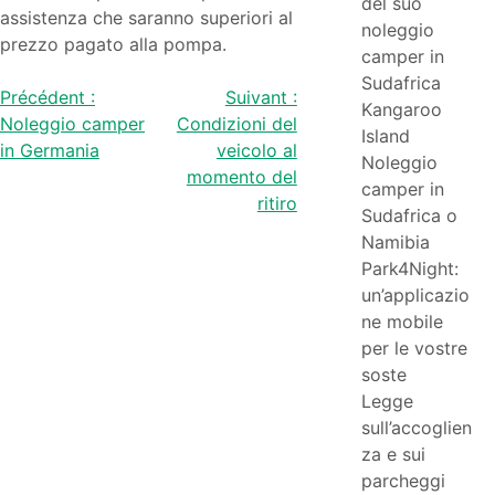
del suo
assistenza che saranno superiori al
noleggio
prezzo pagato alla pompa.
camper in
Sudafrica
Navigazione
Précédent :
Suivant :
Kangaroo
Noleggio camper
Condizioni del
articoli
Island
in Germania
veicolo al
Noleggio
momento del
camper in
ritiro
Sudafrica o
Namibia
Park4Night:
un’applicazio
ne mobile
per le vostre
soste
Legge
sull’accoglien
za e sui
parcheggi