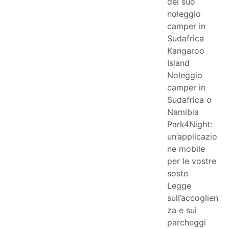
del suo
noleggio
camper in
Sudafrica
Kangaroo
Island
Noleggio
camper in
Sudafrica o
Namibia
Park4Night:
un’applicazio
ne mobile
per le vostre
soste
Legge
sull’accoglien
za e sui
parcheggi