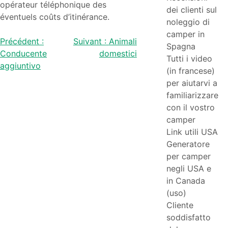
opérateur téléphonique des
dei clienti sul
éventuels coûts d’itinérance.
noleggio di
camper in
Navigazione
Précédent :
Suivant :
Animali
Spagna
Conducente
domestici
Tutti i video
articoli
aggiuntivo
(in francese)
per aiutarvi a
familiarizzare
con il vostro
camper
Link utili USA
Generatore
per camper
negli USA e
in Canada
(uso)
Cliente
soddisfatto