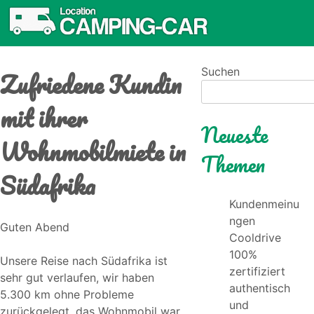
Zufriedene Kundin
Suchen
mit ihrer
Neueste
Wohnmobilmiete in
Themen
Südafrika
Kundenmeinu
ngen
Guten Abend
Cooldrive
100%
Unsere Reise nach Südafrika ist
zertifiziert
sehr gut verlaufen, wir haben
authentisch
5.300 km ohne Probleme
und
zurückgelegt, das Wohnmobil war