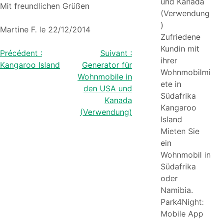
und Kanada
Mit freundlichen Grüßen
(Verwendung
)
Martine F. le 22/12/2014
Zufriedene
Kundin mit
Beitragsnavigation
Précédent :
Suivant :
ihrer
Kangaroo Island
Generator für
Wohnmobilmi
Wohnmobile in
ete in
den USA und
Südafrika
Kanada
Kangaroo
(Verwendung)
Island
Mieten Sie
ein
Wohnmobil in
Südafrika
oder
Namibia.
Park4Night:
Mobile App