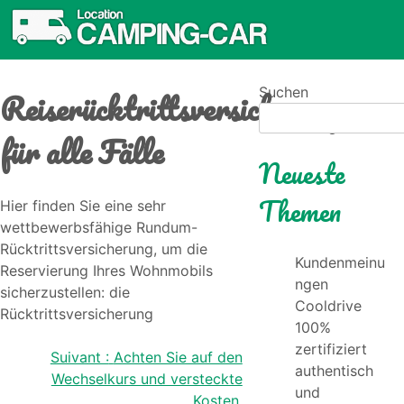
Reiserücktrittsversicherung
Suchen
für alle Fälle
Neueste
Themen
Hier finden Sie eine sehr
wettbewerbsfähige Rundum-
Rücktrittsversicherung, um die
Kundenmeinu
Reservierung Ihres Wohnmobils
ngen
sicherzustellen: die
Cooldrive
Rücktrittsversicherung
100%
zertifiziert
Beitragsnavigation
Suivant :
Achten Sie auf den
authentisch
Wechselkurs und versteckte
und
Kosten.